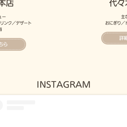
本店
代々
ュー
主
リンク／デザート
おにぎり／
有
詳
ちら
INSTAGRAM